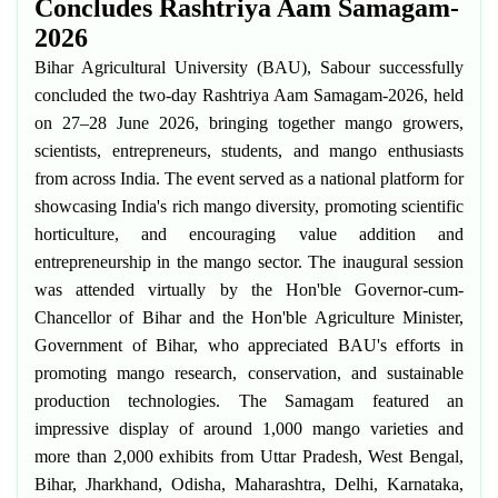
Concludes Rashtriya Aam Samagam-
2026
Bihar Agricultural University (BAU), Sabour successfully
concluded the two-day
Rashtriya Aam Samagam-2026
, held
on
27–28 June 2026
, bringing together mango growers,
scientists, entrepreneurs, students, and mango enthusiasts
from across India. The event served as a national platform for
showcasing India's rich mango diversity, promoting scientific
horticulture, and encouraging value addition and
entrepreneurship in the mango sector. The inaugural session
was attended virtually by the
Hon'ble Governor-cum-
Chancellor of Bihar
and the
Hon'ble Agriculture Minister,
Government of Bihar
, who appreciated BAU's efforts in
promoting mango research, conservation, and sustainable
production technologies. The Samagam featured an
impressive display of
around 1,000 mango varieties
and
more than 2,000 exhibits
from
Uttar Pradesh, West Bengal,
Bihar, Jharkhand, Odisha, Maharashtra, Delhi, Karnataka,