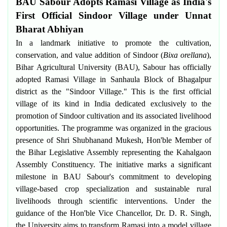
BAU Sabour Adopts Ramasi Village as India's
First Official Sindoor Village under Unnat
Bharat Abhiyan
In a landmark initiative to promote the cultivation,
conservation, and value addition of Sindoor (
Bixa orellana
),
Bihar Agricultural University (BAU), Sabour has officially
adopted Ramasi Village in Sanhaula Block of Bhagalpur
district as the "Sindoor Village." This is the first official
village of its kind in India dedicated exclusively to the
promotion of Sindoor cultivation and its associated livelihood
opportunities. The programme was organized in the gracious
presence of Shri Shubhanand Mukesh, Hon'ble Member of
the Bihar Legislative Assembly representing the Kahalgaon
Assembly Constituency. The initiative marks a significant
milestone in BAU Sabour's commitment to developing
village-based crop specialization and sustainable rural
livelihoods through scientific interventions. Under the
guidance of the Hon'ble Vice Chancellor, Dr. D. R. Singh,
the University aims to transform Ramasi into a model village