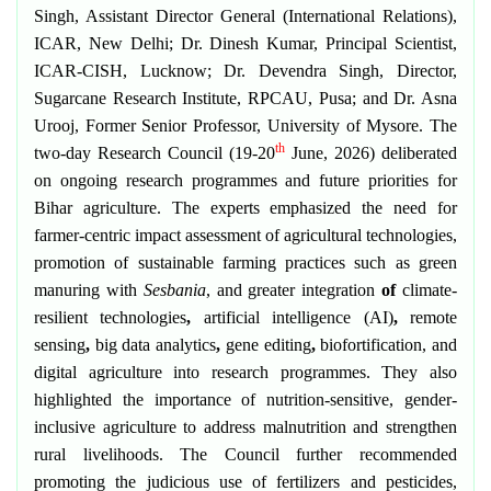
Singh
, Assistant Director General (International Relations),
ICAR, New Delhi;
Dr. Dinesh Kumar
, Principal Scientist,
ICAR-CISH, Lucknow;
Dr. Devendra Singh
, Director,
Sugarcane Research Institute, RPCAU, Pusa; and
Dr. Asna
Urooj
, Former Senior Professor, University of Mysore. The
th
two-day Research Council (19-20
June, 2026) deliberated
on ongoing research programmes and future priorities for
Bihar agriculture. The experts emphasized the need for
farmer-centric impact assessment
of agricultural technologies,
promotion of
sustainable farming practices
such as green
manuring with
Sesbania
, and greater integration
of
climate-
resilient technologies
,
artificial intelligence (AI)
,
remote
sensing
,
big data analytics
,
gene editing
,
biofortification
, and
digital agriculture
into research programmes. They also
highlighted the importance of
nutrition-sensitive, gender-
inclusive
agriculture
to address malnutrition and strengthen
rural livelihoods. The Council further recommended
promoting the judicious use of fertilizers and pesticides,