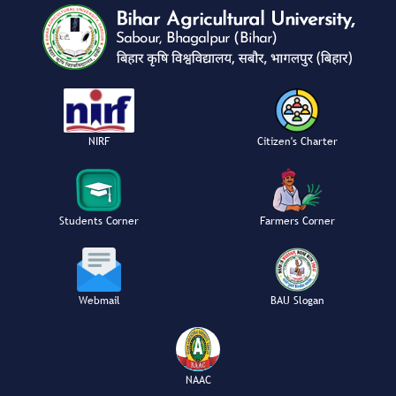
NIRF
Citizen's Charter
Students Corner
Farmers Corner
Webmail
BAU Slogan
NAAC